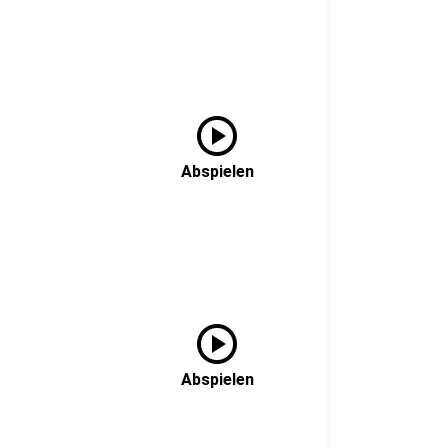
play_circle
Abspielen
play_circle
Abspielen