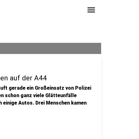
menu
len auf der A44
uft gerade ein Großeinsatz von Polizei
n schon ganz viele Glätteunfälle
ch einige Autos. Drei Menschen kamen