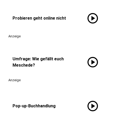
play_circle
Probieren geht online nicht
Anzeige
play_circle
Umfrage: Wie gefällt euch
Meschede?
Anzeige
play_circle
Pop-up-Buchhandlung