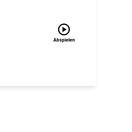
play_circle
Abspielen