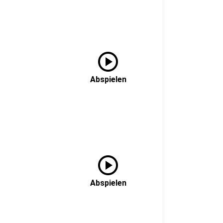
play_circle
Abspielen
play_circle
Abspielen