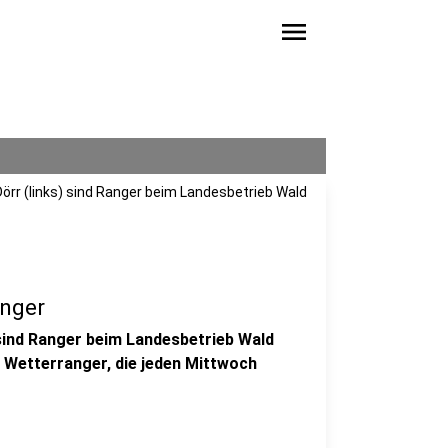
menu
Dörr (links) sind Ranger beim Landesbetrieb Wald
anger
sind Ranger beim Landesbetrieb Wald
n Wetterranger, die jeden Mittwoch