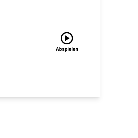
play_circle
Abspielen