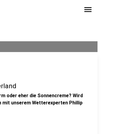
menu
rland
rm oder eher die Sonnencreme? Wird
n mit unserem Wetterexperten Phillip