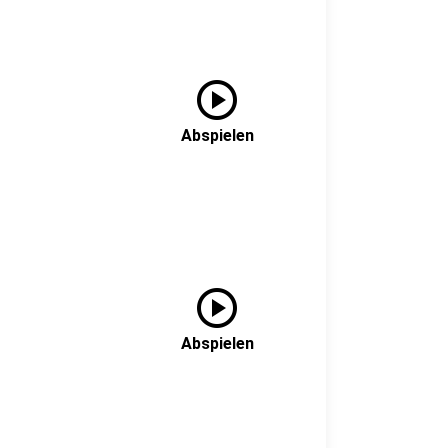
play_circle
Abspielen
play_circle
Abspielen