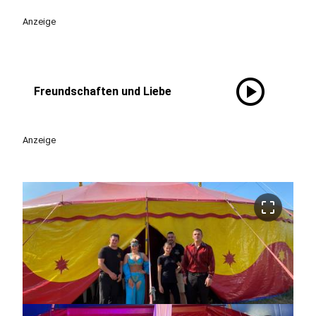
Anzeige
play_circle
Freundschaften und Liebe
Anzeige
crop_free