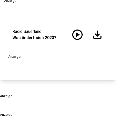
Anzeige
play_circle
download
Radio Sauerland
Was ändert sich 2023?
Anzeige
Anzeige
Anzeige