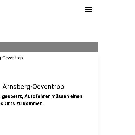
menu
g-Oeventrop.
 Arnsberg-Oeventrop
t gesperrt, Autofahrer müssen einen
des Orts zu kommen.