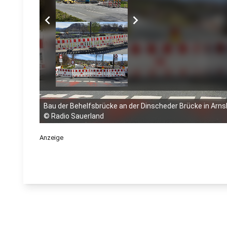
chevron_left
chevron_right
Bau der Behelfsbrücke an der Dinscheder Brücke in Arn
©
Radio Sauerland
Anzeige