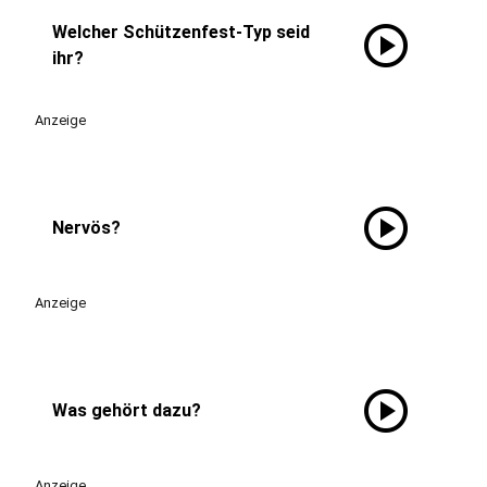
play_circle
Welcher Schützenfest-Typ seid
ihr?
Anzeige
play_circle
Nervös?
Anzeige
play_circle
Was gehört dazu?
Anzeige