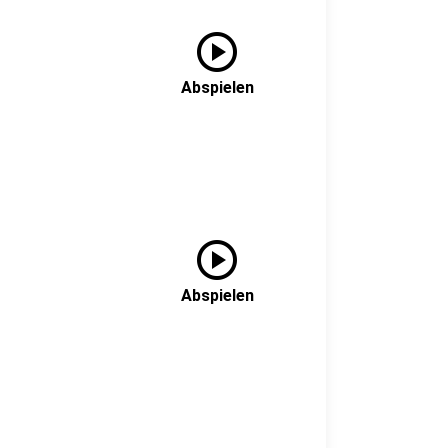
play_circle
Abspielen
play_circle
Abspielen