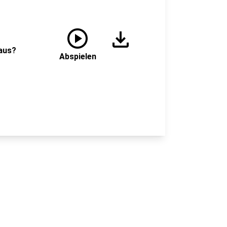
play_circle
download
 aus?
Abspielen