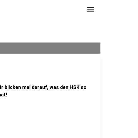
menu
ir blicken mal darauf, was den HSK so
at!