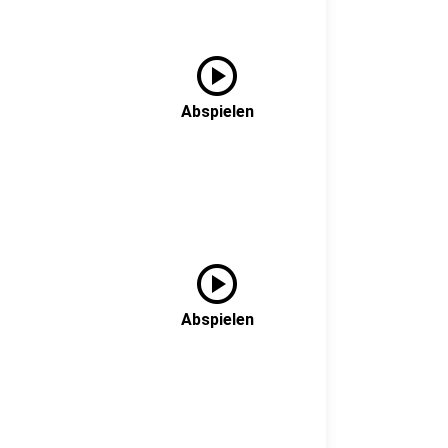
play_circle
Abspielen
play_circle
Abspielen