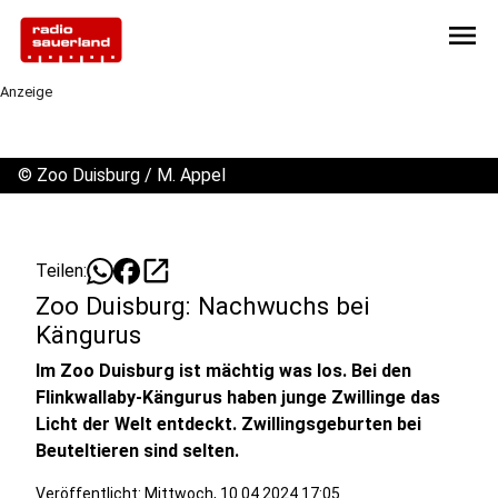
menu
Anzeige
©
Zoo Duisburg / M. Appel
open_in_new
Teilen:
Zoo Duisburg: Nachwuchs bei
Kängurus
Im Zoo Duisburg ist mächtig was los. Bei den
Flinkwallaby-Kängurus haben junge Zwillinge das
Licht der Welt entdeckt. Zwillingsgeburten bei
Beuteltieren sind selten.
Veröffentlicht:
Mittwoch, 10.04.2024 17:05