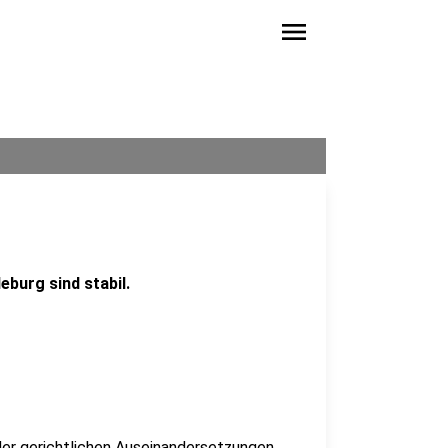
menu
eburg sind stabil.
der gerichtlichen Auseinandersetzungen