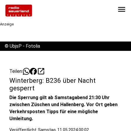
menu
Anzeige
©
UbjsP - Fotolia
open_in_new
Teilen:
Winterberg: B236 über Nacht
gesperrt
Die Sperrung gilt ab Samstagabend 21:30 Uhr
zwischen Züschen und Hallenberg. Vor Ort geben
Verkehrsposten Tipps für eine mögliche
Umleitung.
Veröffentlicht:
Samstag, 11.05.2024 00:02