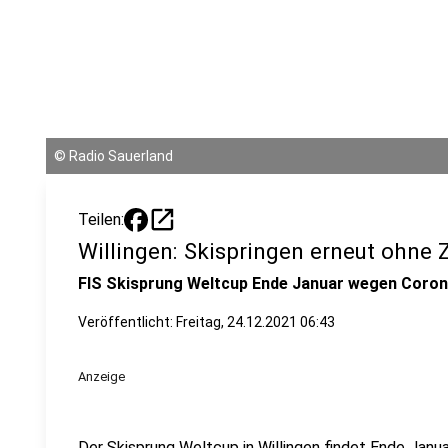
©
Radio Sauerland
open_in_new
Teilen:
Willingen: Skispringen erneut ohne 
FIS Skisprung Weltcup Ende Januar wegen Coron
Veröffentlicht:
Freitag, 24.12.2021 06:43
Anzeige
Der Skisprung Weltcup in Willingen findet Ende Janu