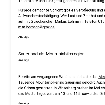
Trillerpfeife und Funkgerät gehören zur Ausstattung.
Für jede gemachte Schicht gibt es Verpflegung und ei
Aufwandsentschädigung. Wer Lust und Zeit hat und 
auf mit Streckenchef Markus Lohmann. Telefon 015
m.m.lohmann@gmx.de
.
Anzeige
Sauerland als Mountainbikeregion
Anzeige
Bereits am vergangenen Wochenende hatte das
Meg
Tausende Mountainbiker ins Sauerland gelockt. Auch d
die Saison gestartet. In Winterberg stehen im Mai e
das Muttertagsevent am 10. und 11.5. sowie das D
Anzeige