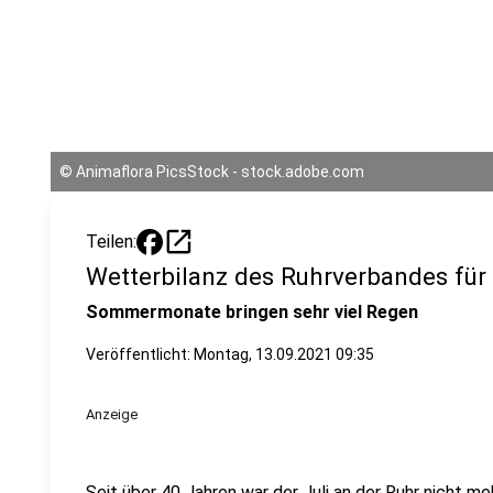
©
Animaflora PicsStock - stock.adobe.com
open_in_new
Teilen:
Wetterbilanz des Ruhrverbandes f
Sommermonate bringen sehr viel Regen
Veröffentlicht:
Montag, 13.09.2021 09:35
Anzeige
Seit über 40 Jahren war der Juli an der Ruhr nicht m