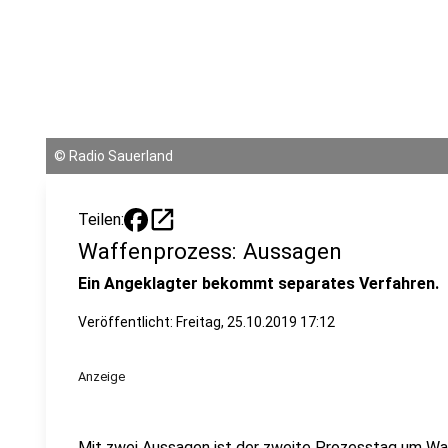
©
Radio Sauerland
open_in_new
Teilen:
Waffenprozess: Aussagen
Ein Angeklagter bekommt separates Verfahren.
Veröffentlicht:
Freitag, 25.10.2019 17:12
Anzeige
Mit zwei Aussagen ist der zweite Prozesstag um W