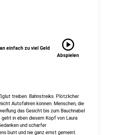
play_circle
n einfach zu viel Geld
Abspielen
glut treiben. Bahnstreiks. Plötzlicher
 nicht Autofahren können. Menschen, die
weiflung das Gesicht bis zum Bauchnabel
, geht in eben diesem Kopf von Laura
 Gedanken und scharfer
ens bunt und nie ganz ernst gemeint.