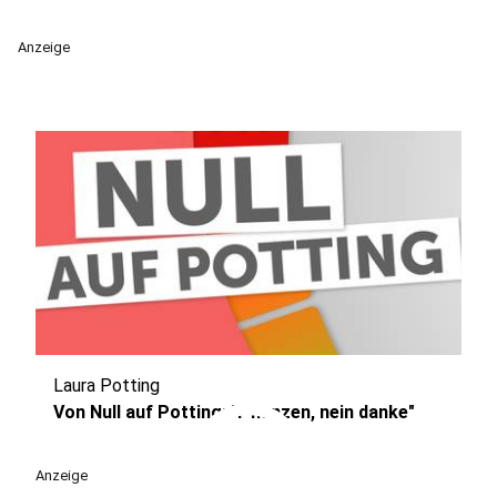
Anzeige
Laura Potting
play_circle
Von Null auf Potting: "Pflanzen, nein danke"
Anzeige