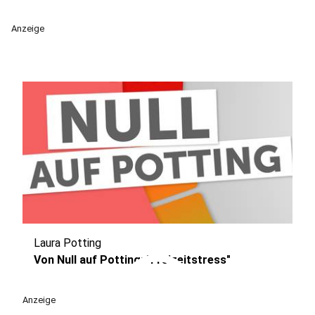
Anzeige
Laura Potting
play_circle
Von Null auf Potting: "Freizeitstress"
Anzeige