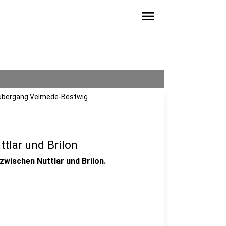
menu
sübergang Velmede-Bestwig.
tlar und Brilon
zwischen Nuttlar und Brilon.