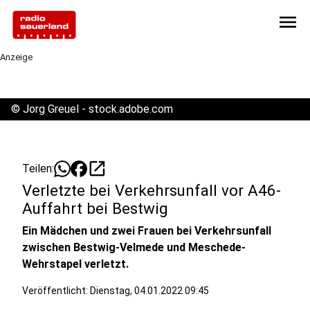
menu
Anzeige
©
Jorg Greuel - stock.adobe.com
open_in_new
Teilen:
Verletzte bei Verkehrsunfall vor A46-
Auffahrt bei Bestwig
Ein Mädchen und zwei Frauen bei Verkehrsunfall
zwischen Bestwig-Velmede und Meschede-
Wehrstapel verletzt.
Veröffentlicht:
Dienstag, 04.01.2022 09:45