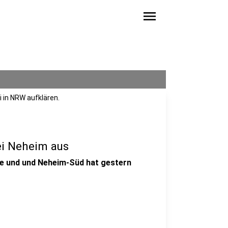
menu
i in NRW aufklären.
ei Neheim aus
de und und Neheim-Süd hat gestern