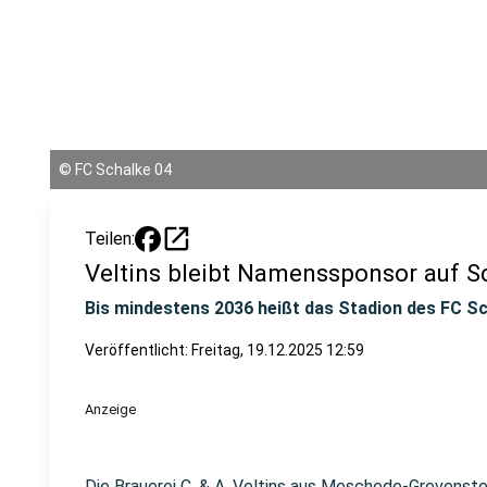
©
FC Schalke 04
open_in_new
Teilen:
Veltins bleibt Namenssponsor auf S
Bis mindestens 2036 heißt das Stadion des FC Sc
Veröffentlicht:
Freitag, 19.12.2025 12:59
Anzeige
Die Brauerei C. & A. Veltins aus Meschede-Grevenst