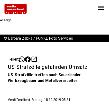
menu
Anzeige
©
Barbara Zabka / FUNKE Foto Services
open_in_new
Teilen:
US-Strafzölle gefährden Umsatz
US-Strafzölle treffen auch Sauerländer
Werkzeugbauer und Metallverarbeiter
Veröffentlicht:
Freitag, 18.10.2019 05:31