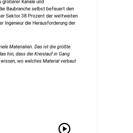
u größerer Kanäle und
die Baubranche selbst befeuert den
eser Sektor 38 Prozent der weltweiten
er Ingenieur die Herausforderung der
le Materialien. Das ist die größte
s hin, dass der Kreislauf in Gang
wissen, wo welches Material verbaut
play_circle