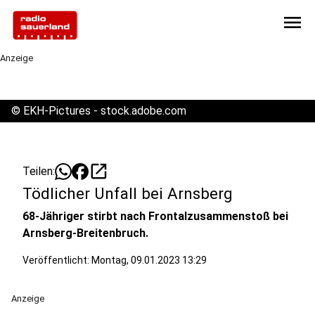
menu
Anzeige
©
EKH-Pictures - stock.adobe.com
open_in_new
Teilen:
Tödlicher Unfall bei Arnsberg
68-Jähriger stirbt nach Frontalzusammenstoß bei
Arnsberg-Breitenbruch.
Veröffentlicht:
Montag, 09.01.2023 13:29
Anzeige