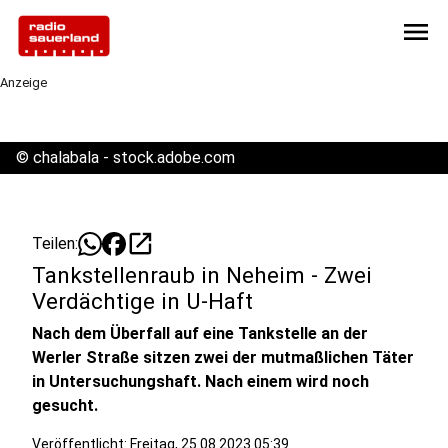
menu
Anzeige
©
chalabala - stock.adobe.com
open_in_new
Teilen:
Tankstellenraub in Neheim - Zwei
Verdächtige in U-Haft
Nach dem Überfall auf eine Tankstelle an der
Werler Straße sitzen zwei der mutmaßlichen Täter
in Untersuchungshaft. Nach einem wird noch
gesucht.
Veröffentlicht:
Freitag, 25.08.2023 05:39