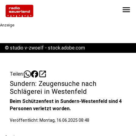
menu
Anzeige
©
studio v-zwoelf - stock.adobe.com
open_in_new
Teilen:
Sundern: Zeugensuche nach
Schlägerei in Westenfeld
Beim Schützenfest in Sundern-Westenfeld sind 4
Personen verletzt worden.
Veröffentlicht:
Montag, 16.06.2025 08:48