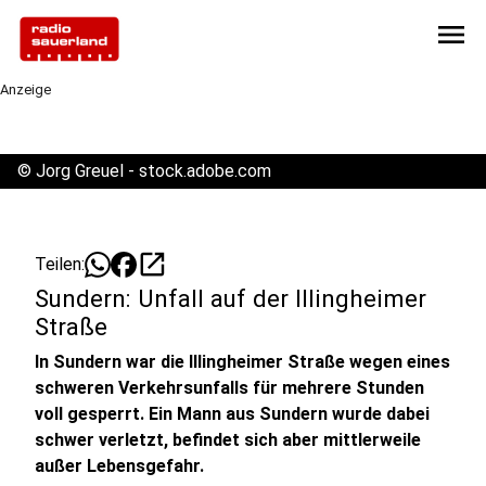
menu
Anzeige
©
Jorg Greuel - stock.adobe.com
open_in_new
Teilen:
Sundern: Unfall auf der Illingheimer
Straße
In Sundern war die Illingheimer Straße wegen eines
schweren Verkehrsunfalls für mehrere Stunden
voll gesperrt. Ein Mann aus Sundern wurde dabei
schwer verletzt, befindet sich aber mittlerweile
außer Lebensgefahr.