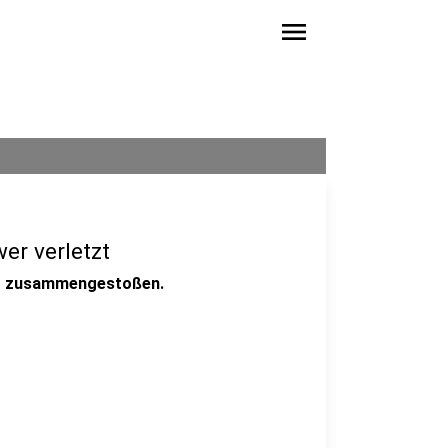
menu
er verletzt
to zusammengestoßen.