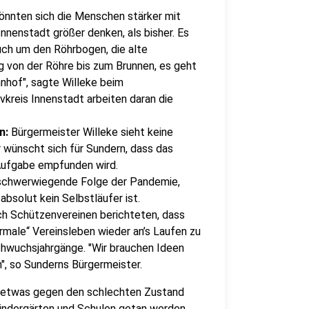
önnten sich die Menschen stärker mit
Innenstadt größer denken, als bisher. Es
uch um den Röhrbogen, die alte
g von der Röhre bis zum Brunnen, es geht
nhof", sagte Willeke beim
kreis Innenstadt arbeiten daran die
n:
Bürgermeister Willeke sieht keine
r wünscht sich für Sundern, dass das
 Aufgabe empfunden wird.
 schwerwiegende Folge der Pandemie,
solut kein Selbstläufer ist.
ch Schützenvereinen berichteten, dass
ormale“ Vereinsleben wieder an’s Laufen zu
hwuchsjahrgänge. "Wir brauchen Ideen
, so Sunderns Bürgermeister.
ll etwas gegen den schlechten Zustand
indergärten und Schulen getan werden.