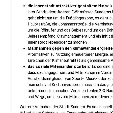
d
ie Innenstadt attraktiver gestalten:
Nur so k
ihrer Stadt identifizieren. "Wir müssen Sunderns 
geht nicht nur um die Fußgängerzone, es geht a
Hauptstraße, die Johannesstraße, die Verbindun
um die Röhrufer und das Gebiet rund um den Bah
Jahresempfang. Citymanagement und ein Initiativ
Innenstadt lebendiger zu machen.
Maßnahmen gegen den Klimawandel ergreife
Alternativen zu Nutzung erneuerbarer Energie. e
Erreichen der Klimaneutralität als gemeinsame
das soziale Miteinander stärken:
Es sei eine
dass das Engagement und Mitmachen im Verein ab
Vorstandsmitglieder von Sport-, Musik- oder au
man sehr viel Kraft investieren muss, um das „n
bekommen. In manchen Vereinen fehlen 2-3 Nac
und Wege, um neu zum Mitmachen zu motivieren"
Weitere Vorhaben der Stadt Sundern: Es soll schne
öffentlicher Gebäude, wie Feuerwehrgerätehäuser, K