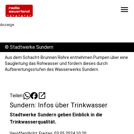
menu
Anzeige
©
Stadtwerke Sundern
Aus dem Schacht-Brunnen Röhre entnehmen Pumpen über eine
Saugleitung das Rohwasser und fördern dieses durch
Aufbereitungsstufen des Wasserwerks Sundern.
open_in_new
Teilen:
Sundern: Infos über Trinkwasser
Stadtwerke Sundern geben Einblick in die
Trinkwasserqualität.
Veröffentlicht:
Freitag, 03.05.2024 10:20