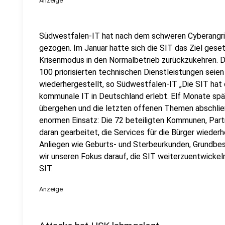
Anzeige
Südwestfalen-IT hat nach dem schweren Cyberangriff
gezogen. Im Januar hatte sich die SIT das Ziel ges
Krisenmodus in den Normalbetrieb zurückzukehren. Di
100 priorisierten technischen Dienstleistungen seie
wiederhergestellt, so Südwestfalen-IT „Die SIT hat 
kommunale IT in Deutschland erlebt. Elf Monate spä
übergehen und die letzten offenen Themen abschließe
enormen Einsatz: Die 72 beteiligten Kommunen, Part
daran gearbeitet, die Services für die Bürger wiederh
Anliegen wie Geburts- und Sterbeurkunden, Grundbesi
wir unseren Fokus darauf, die SIT weiterzuentwickeln
SIT.
Anzeige