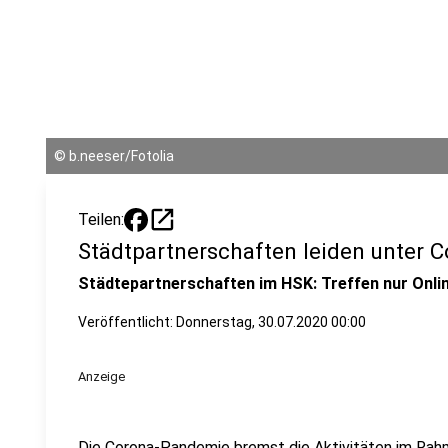
©
b.neeser/Fotolia
open_in_new
Teilen:
Städtpartnerschaften leiden unter 
Städtepartnerschaften im HSK: Treffen nur Onli
Veröffentlicht:
Donnerstag, 30.07.2020 00:00
Anzeige
Die Corona-Pandemie bremst die Aktivitäten im Rah