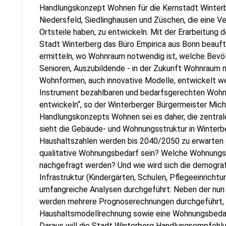
Handlungskonzept Wohnen für die Kernstadt Winterbe
Niedersfeld, Siedlinghausen und Züschen, die eine V
Ortsteile haben, zu entwickeln. Mit der Erarbeitun
Stadt Winterberg das Büro Empirica aus Bonn beauf
ermitteln, wo Wohnraum notwendig ist, welche Bevöl
Senioren, Auszubildende - in der Zukunft Wohnraum
Wohnformen, auch innovative Modelle, entwickelt werd
Instrument bezahlbaren und bedarfsgerechten Wohnr
entwickeln“, so der Winterberger Bürgermeister Mic
Handlungskonzepts Wohnen sei es daher, die zentral
sieht die Gebäude- und Wohnungsstruktur in Winter
Haushaltszahlen werden bis 2040/2050 zu erwarten s
qualitative Wohnungsbedarf sein? Welche Wohnun
nachgefragt werden? Und wie wird sich die demograf
Infrastruktur (Kindergärten, Schulen, Pflegeeinrich
umfangreiche Analysen durchgeführt: Neben der nu
werden mehrere Prognoserechnungen durchgeführt, w
Haushaltsmodellrechnung sowie eine Wohnungsbedar
Daraus will die Stadt Winterberg Handlungsempfehlu