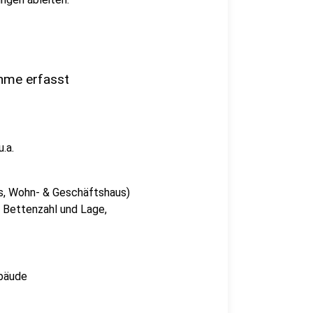
hme erfasst
.a.
us, Wohn- & Geschäftshaus)
 Bettenzahl und Lage,
ebäude