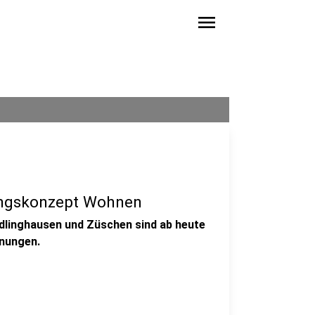
menu
lungskonzept Wohnen
edlinghausen und Züschen sind ab heute
nungen.