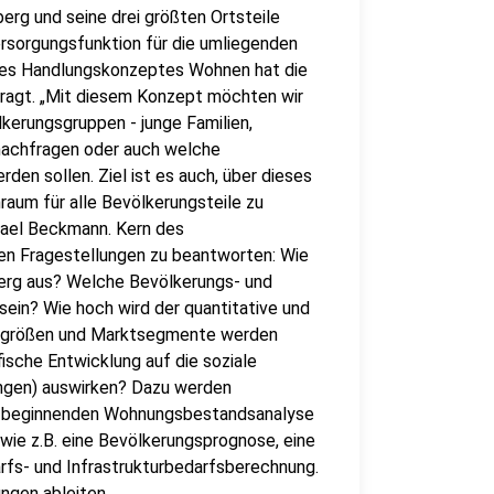
rg und seine drei größten Ortsteile
ersorgungsfunktion für die umliegenden
g des Handlungskonzeptes Wohnen hat die
tragt. „Mit diesem Konzept möchten wir
kerungsgruppen - junge Familien,
 nachfragen oder auch welche
en sollen. Ziel ist es auch, über dieses
aum für alle Bevölkerungsteile zu
hael Beckmann. Kern des
en Fragestellungen zu beantworten: Wie
berg aus? Welche Bevölkerungs- und
ein? Wie hoch wird der quantitative und
gsgrößen und Marktsegmente werden
ische Entwicklung auf die soziale
tungen) auswirken? Dazu werden
n beginnenden Wohnungsbestandsanalyse
ie z.B. eine Bevölkerungsprognose, eine
fs- und Infrastrukturbedarfsberechnung.
ngen ableiten.