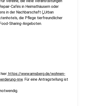
ür Vereine, die viele Veranstaltungen
 Repair-Cafés in Heimathäusern oder
ns in der Nachbarschaft („Urban
tenhotels, die Pflege tierfreundlicher
 Food-Sharing-Angeboten.
hier:
https://www.arnsberg.de/wohnen-
oerderung-nrw
. Für eine Antragstellung ist
notwendig.