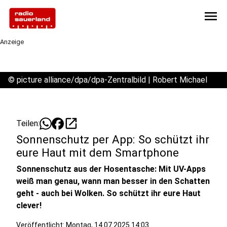
menu
Anzeige
©
picture alliance/dpa/dpa-Zentralbild | Robert Michael
open_in_new
Teilen:
Sonnenschutz per App: So schützt ihr
eure Haut mit dem Smartphone
Sonnenschutz aus der Hosentasche: Mit UV-Apps
weiß man genau, wann man besser in den Schatten
geht - auch bei Wolken. So schützt ihr eure Haut
clever!
Veröffentlicht:
Montag, 14.07.2025 14:03