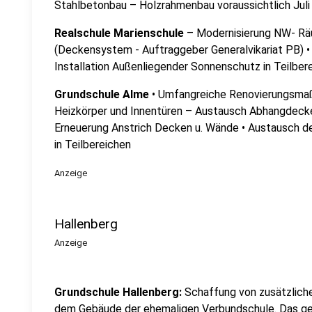
Stahlbetonbau – Holzrahmenbau voraussichtlich Juli
Realschule Marienschule
– Modernisierung NW- Räu
(Deckensystem - Auftraggeber Generalvikariat PB) • 
Installation Außenliegender Sonnenschutz in Teilber
Grundschule Alme
• Umfangreiche Renovierungsma
Heizkörper und Innentüren – Austausch Abhangdecke
Erneuerung Anstrich Decken u. Wände • Austausch d
in Teilbereichen
Anzeige
Hallenberg
Anzeige
Grundschule Hallenberg:
Schaffung von zusätzlich
dem Gebäude der ehemaligen Verbundschule. Das g