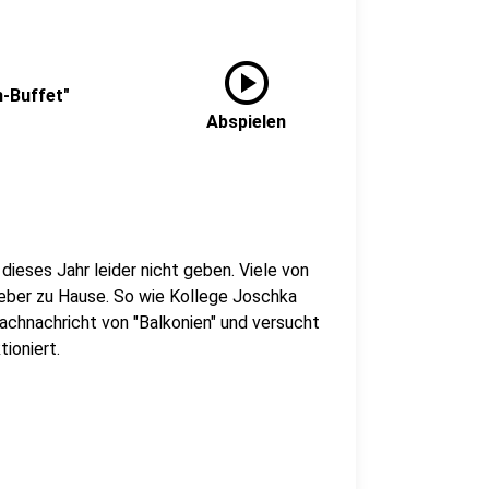
play_circle
h-Buffet"
Abspielen
ieses Jahr leider nicht geben. Viele von
ieber zu Hause. So wie Kollege Joschka
achnachricht von "Balkonien" und versucht
ioniert.