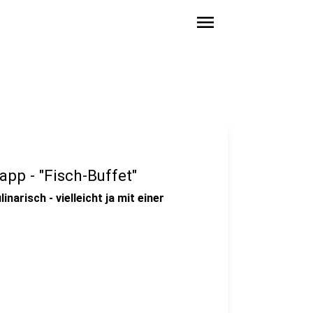
menu
pp - "Fisch-Buffet"
narisch - vielleicht ja mit einer