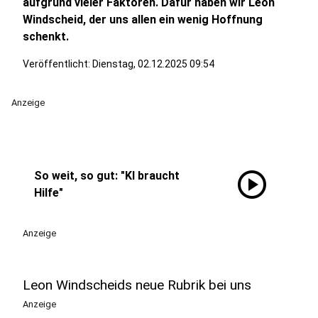
aufgrund vieler Faktoren. Dafür haben wir Leon
Windscheid, der uns allen ein wenig Hoffnung
schenkt.
Veröffentlicht:
Dienstag, 02.12.2025 09:54
Anzeige
play_circle
So weit, so gut: "KI braucht
Hilfe"
Anzeige
Leon Windscheids neue Rubrik bei uns
Anzeige