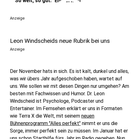
play_circle
So weit, so gut: "Ehevertrag"
Anzeige
Leon Windscheids neue Rubrik bei uns
Anzeige
Der November hats in sich. Es ist kalt, dunkel und alles,
was wir übers Jahr aufgeschoben haben, wartet auf
uns. Wie sollen wir mit diesen Dingen nur umgehen? Am
besten mit Fachwissen und Humor. Dr. Leon
Windscheid ist Psychologe, Podcaster und
Entertainer. Im Fernsehen erklärt er uns in Formaten
wie Terra X die Welt, mit seinem
neuen
Bühnenprogramm "Alles perfekt"
nimmt er uns die
Sorge, immer perfekt sein zu müssen. Im Januar hat er
uns schon Starthilfe fürs Jahr im Radio gegeben. Nun,