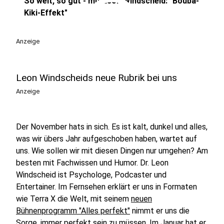
play_circle
So weit, so gut - mit Leon Windscheid: "Bouba-
Kiki-Effekt"
Anzeige
Leon Windscheids neue Rubrik bei uns
Anzeige
Der November hats in sich. Es ist kalt, dunkel und alles,
was wir übers Jahr aufgeschoben haben, wartet auf
uns. Wie sollen wir mit diesen Dingen nur umgehen? Am
besten mit Fachwissen und Humor. Dr. Leon
Windscheid ist Psychologe, Podcaster und
Entertainer. Im Fernsehen erklärt er uns in Formaten
wie Terra X die Welt, mit seinem
neuen
Bühnenprogramm "Alles perfekt"
nimmt er uns die
Sorge, immer perfekt sein zu müssen. Im Januar hat er