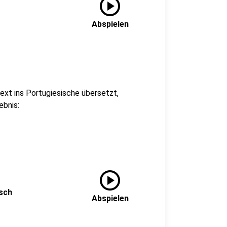
play_circle
Abspielen
ext ins Portugiesische übersetzt,
ebnis:
play_circle
isch
Abspielen