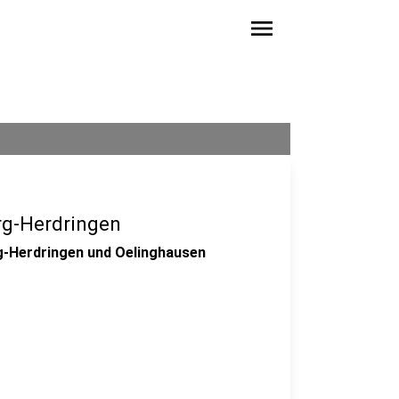
menu
rg-Herdringen
rg-Herdringen und Oelinghausen